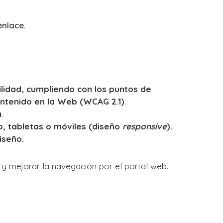
enlace
.
lidad, cumpliendo con los puntos de
Contenido en la Web (WCAG 2.1)
.
a
.
io, tabletas o móviles (diseño
responsive
).
iseño.
n y mejorar la navegación por el portal web.